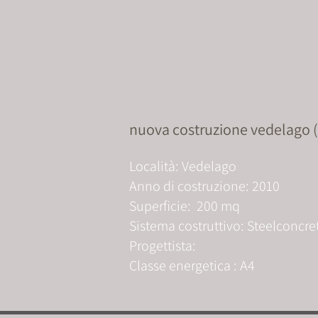
nuova costruzione vedelago (
Località: Vedelago
Anno di costruzione: 2010
Superficie: 200 mq
Sistema costruttivo:
Steelconcre
Progettista:
Classe energetica : A4