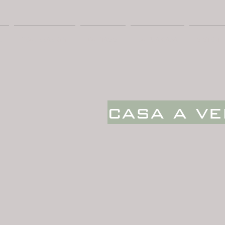
E
REALIZZAZIONI
VANTAGGI
LA TUA CASA
SISTEMI
casa a ve