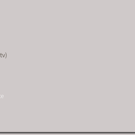
tv)
te