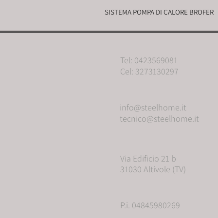
SISTEMA POMPA DI CALORE BROFER
Tel: 0423569081
Cel: 3273130297
info@steelhome.it
tecnico@steelhome.it
Via Edificio 21 b
31030 Altivole (TV)
P.i. 04845980269