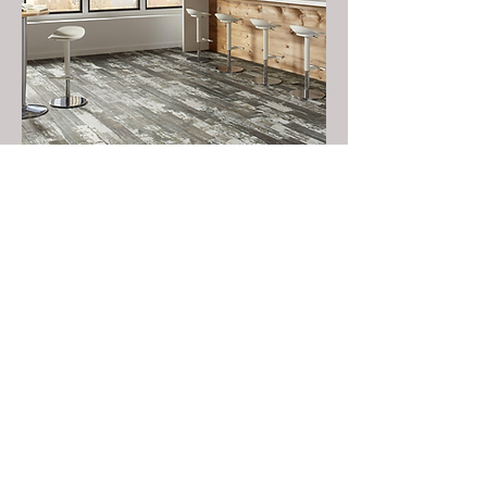
La praticita'
Con l'essenza di fughe, il basso
spessore e la posa senza nessun tipo
di collante è la soluzione ideale per le
tue esigenze.
Pavimento effetto legno
Il pavimento in LVT ti permette di
ottenere un effetto legno con il
vantaggio di un pavimento in vinile.