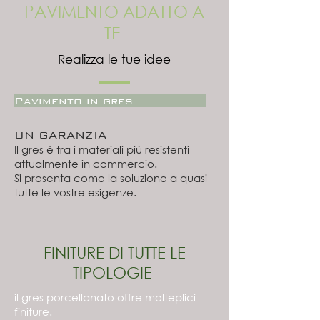
PAVIMENTO ADATTO A
TE
Realizza le tue idee
Pavimento in gres
UN GARANZIA
Il gres è tra i materiali più resistenti
attualmente in commercio.
Si presenta come la soluzione a quasi
tutte le vostre esigenze.
FINITURE DI TUTTE LE
TIPOLOGIE
il gres porcellanato offre molteplici
finiture.