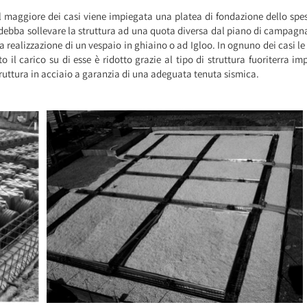
 maggiore dei casi viene impiegata una platea di fondazione dello spes
si debba sollevare la struttura ad una quota diversa dal piano di campagna
la realizzazione di un vespaio in ghiaino o ad Igloo. In ognuno dei casi le
 il carico su di esse è ridotto grazie al tipo di struttura fuoriterra i
truttura in acciaio a garanzia di una adeguata tenuta sismica.