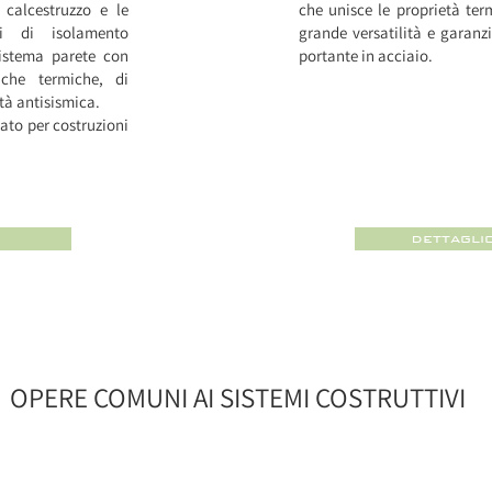
l calcestruzzo e le
che unisce le proprietà ter
li di isolamento
grande versatilità e garanzi
istema parete con
portante in acciaio.
 che termiche, di
ità antisismica.
ato per costruzioni
dettagli
OPERE COMUNI AI SISTEMI COSTRUTTIVI