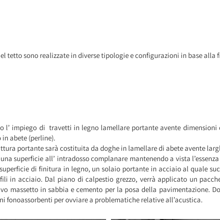
del tetto sono realizzate in diverse tipologie e configurazioni in base alla 
ario l’ impiego di travetti in legno lamellare portante avente dimensioni
 in abete (perline).
ruttura portante sarà costituita da doghe in lamellare di abete avente lar
i una superficie all’ intradosso complanare mantenendo a vista l’essenza 
superficie di finitura in legno, un solaio portante in acciaio al quale 
li in acciaio. Dal piano di calpestio grezzo, verrà applicato un pacche
vo massetto in sabbia e cemento per la posa della pavimentazione. Dov
ni fonoassorbenti per ovviare a problematiche relative all’acustica.