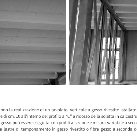
no la realizzazione di un tavolato verticale a gesso rivestito istallato
 di cm. 10 all’interno del profilo a “C” a ridosso della soletta in calcestr
gesso può essere eseguita con profili a sezione e misura variabile a second
 lastre di tamponamento in gesso rivestito o fibra gesso a seconda de