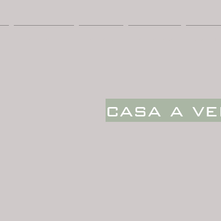
E
REALIZZAZIONI
VANTAGGI
LA TUA CASA
SISTEMI
casa a ve