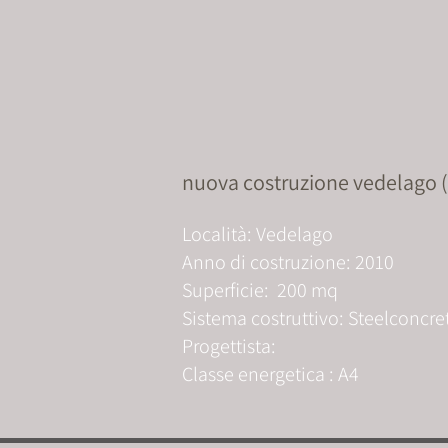
nuova costruzione vedelago (
Località: Vedelago
Anno di costruzione: 2010
Superficie: 200 mq
Sistema costruttivo:
Steelconcre
Progettista:
Classe energetica : A4