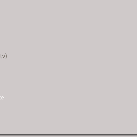
tv)
te