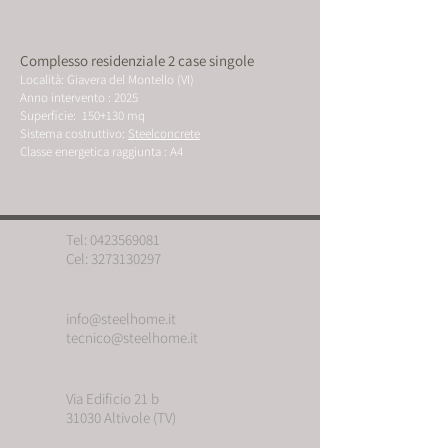
Complesso residenziale 2 case singole
Località: Giavera del Montello (VI)
Anno intervento : 2025
Superficie: 150+130 mq
Sistema costruttivo:
Steelconcrete
Classe energetica raggiunta : A4
Tel:
0423569081
Cel:
3273130297
info@steelhome.it
tecnico@steelhome.it
Via Edificio 21 b
31030 Altivole (TV)