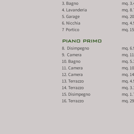
3. Bagno				mq.
4. Lavanderia			mq
5. Garage				mq
6. Nicchia			          	m
7  Portico 			         
PIANO PRIMO
8.  Disimpegno			mq
9.  Camera 	                 
10. Bagno			          	
11. Camera            	
12. Camera            	
13. Terrazzo				mq
14. Terrazzo				mq
15. Disimpegno			mq
16. Terrazzo				m