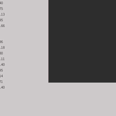
 3.40 
. 8.75 
. 20.13 
q. 4.95
 	mq. 15.66
. 6.96
   		mq. 11.18 
mq. 5.30 
		mq. 10.11
		mq. 14.40
. 4.95 
. 3.14
. 1.71
q. 29.40