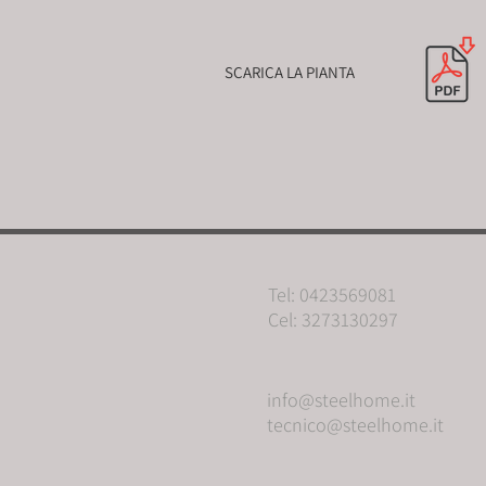
SCARICA LA PIANTA
Tel: 0423569081
Cel: 3273130297
info@steelhome.it
tecnico@steelhome.it