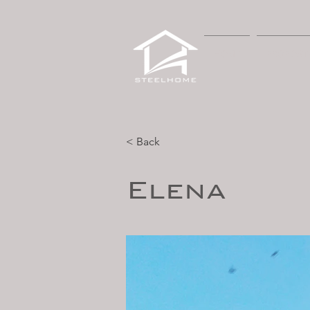
HOME
PROPOST
< Back
Elena