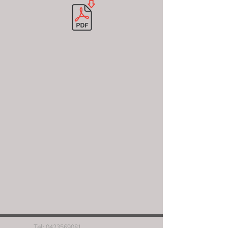
Tel:
0423569081