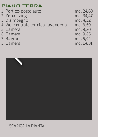
PIANO TERRA
1. Portico-posto auto			mq. 24.60 
2. Zona living				mq. 34,47 
3. Disimpegno				mq. 4,12
4. Wc- centrale termica-lavanderia	mq. 3,69
5. Camera					mq. 9,30
6. Camera					mq. 9,85
7. Bagno					mq. 5,04
5. Camera					mq. 14,31
.
SCARICA LA PIANTA