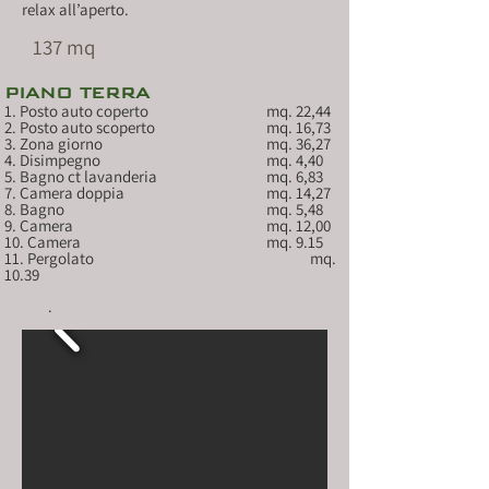
relax all’aperto.
137 mq
PIANO TERRA
1. Posto auto coperto			mq. 22,44
2. Posto auto scoperto			mq. 16,73 
3. Zona giorno				mq. 36,27
4. Disimpegno				mq. 4,40 
5. Bagno ct lavanderia			mq. 6,83  
7. Camera doppia				mq. 14,27 
8. Bagno					mq. 5,48
9. Camera 					mq. 12,00 
10. Camera					mq. 9.15
11. Pergolato					mq. 
10.39
	.