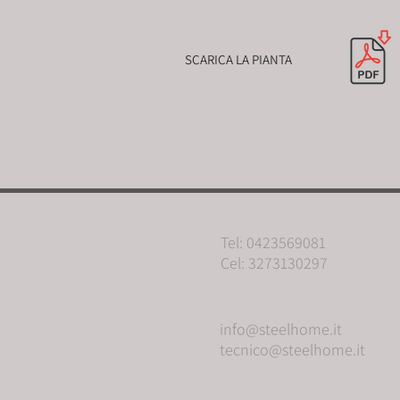
SCARICA LA PIANTA
Tel: 0423569081
Cel: 3273130297
info@steelhome.it
tecnico@steelhome.it