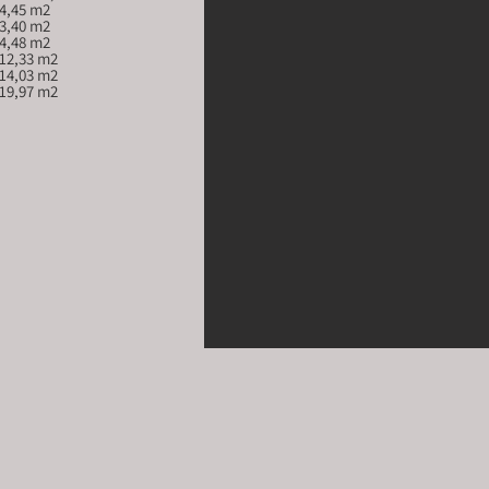
4 Bagno 					4,45 m2
5 Disimpegno 				3,40 m2
6 Bagno 					4,48 m2	
7 Camera 					12,33 m2
8 Camera 					14,03 m2
9 Pergolato 					19,97 m2