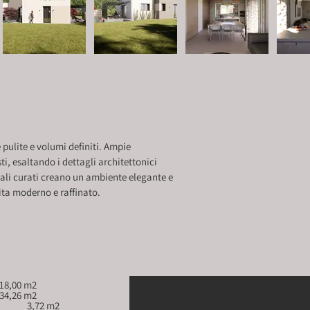
 pulite e volumi definiti. Ampie
ti, esaltando i dettagli architettonici
ali curati creano un ambiente elegante e
vita moderno e raffinato.
1 Garage 					18,00 m2
2 Soggiorno - Cucina 			34,26 m2
3 Centrale Termica - Lavanderia 		3,72 m2 