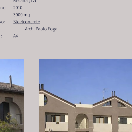
Località: 			Resana (TV)
Anno di costruzione: 	2010
Superficie:  			3000 mq
Sistema costruttivo: 	
Steelconcrete
Progettista: 			Arch. Paolo Fogal
Classe energetica : 	A4