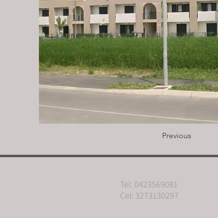
Previous
Tel: 0423569081
Cel: 3273130297