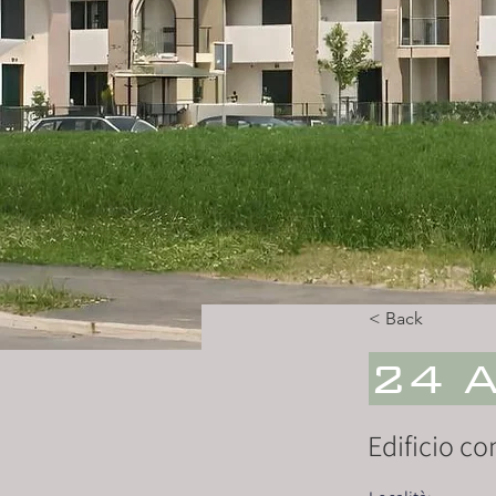
< Back
24 
Edificio c