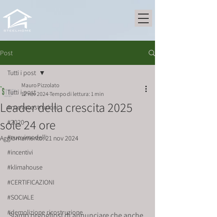
Post
Tutti i post
Mauro Pizzolato
Tutti i post
12 nov 2024
Tempo di lettura: 1 min
Leader della crescita 2025
#nuovecostruzioni
sole 24 ore
#2020
#nuovimodelli
Aggiornamento:
21 nov 2024
#incentivi
#klimahouse
#CERTIFICAZIONI
#SOCIALE
#demolizione ricostruzione
Siamo orgogliosi di annunciare che anche 