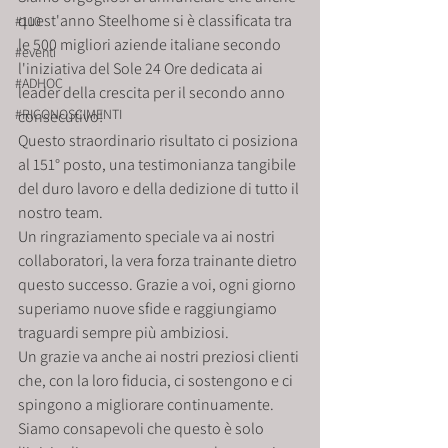
quest'anno Steelhome si è classificata tra 
#110
le 500 migliori aziende italiane secondo 
#eventi
l'iniziativa del Sole 24 Ore dedicata ai 
#ADHOC
leader della crescita per il secondo anno 
#RICONOSCIMENTI
consecutivo!
Questo straordinario risultato ci posiziona 
al 151° posto, una testimonianza tangibile 
del duro lavoro e della dedizione di tutto il 
nostro team.
Un ringraziamento speciale va ai nostri 
collaboratori, la vera forza trainante dietro 
questo successo. Grazie a voi, ogni giorno 
superiamo nuove sfide e raggiungiamo 
traguardi sempre più ambiziosi.
Un grazie va anche ai nostri preziosi clienti 
che, con la loro fiducia, ci sostengono e ci 
spingono a migliorare continuamente.
Siamo consapevoli che questo è solo 