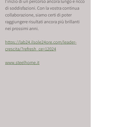
l'inizio di un percorso ancora lungo e ricco 
di soddisfazioni. Con la vostra continua 
collaborazione, siamo certi di poter 
raggiungere risultati ancora più brillanti 
nei prossimi anni.
https://lab24.ilsole24ore.com/leader-
crescita/?refresh_ce=12024
www.steelhome.it