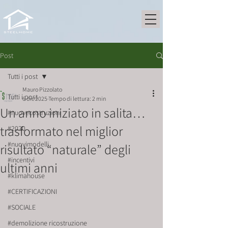
Post
Tutti i post
Mauro Pizzolato
Tutti i post
6 dic 2025
Tempo di lettura: 2 min
Un anno iniziato in salita…
#nuovecostruzioni
trasformato nel miglior
#2020
#nuovimodelli
risultato “naturale” degli
#incentivi
ultimi anni
#klimahouse
#CERTIFICAZIONI
#SOCIALE
#demolizione ricostruzione