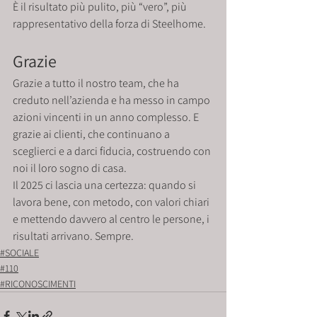
È il risultato più pulito, più “vero”, più 
rappresentativo della forza di Steelhome.
Grazie
Grazie a tutto il nostro team, che ha 
creduto nell’azienda e ha messo in campo 
azioni vincenti in un anno complesso. E 
grazie ai clienti, che continuano a 
sceglierci e a darci fiducia, costruendo con 
noi il loro sogno di casa.
Il 2025 ci lascia una certezza: quando si 
lavora bene, con metodo, con valori chiari 
e mettendo davvero al centro le persone, i 
risultati arrivano. Sempre.
#SOCIALE
#110
#RICONOSCIMENTI