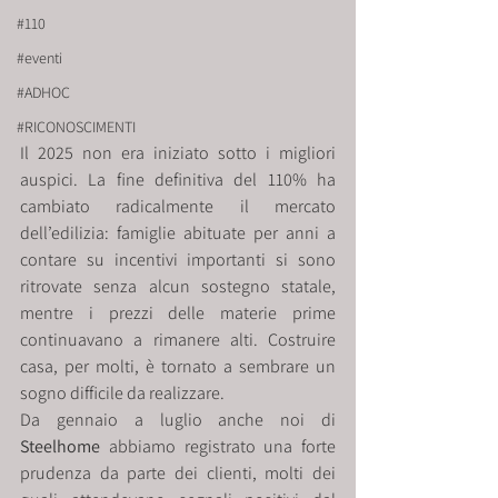
#110
#eventi
#ADHOC
#RICONOSCIMENTI
Il 2025 non era iniziato sotto i migliori 
auspici. La fine definitiva del 110% ha 
cambiato radicalmente il mercato 
dell’edilizia: famiglie abituate per anni a 
contare su incentivi importanti si sono 
ritrovate senza alcun sostegno statale, 
mentre i prezzi delle materie prime 
continuavano a rimanere alti. Costruire 
casa, per molti, è tornato a sembrare un 
sogno difficile da realizzare.
Da gennaio a luglio anche noi di 
Steelhome
 abbiamo registrato una forte 
prudenza da parte dei clienti, molti dei 