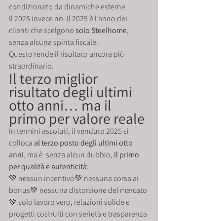
condizionato da dinamiche esterne.
Il 2025 invece no. Il 2025 è l’anno dei 
clienti che scelgono 
solo Steelhome
, 
senza alcuna spinta fiscale.
Questo rende il risultato ancora più 
straordinario.
Il terzo miglior 
risultato degli ultimi 
otto anni… ma il 
primo per valore reale
In termini assoluti, il venduto 2025 si 
colloca 
al terzo posto degli ultimi otto 
anni
, ma è  senza alcun dubbio, 
il primo 
per qualità e autenticità
:
💚 nessun incentivo💚 nessuna corsa ai 
bonus💚 nessuna distorsione del mercato
💚 solo lavoro vero, relazioni solide e 
progetti costruiti con serietà e trasparenza