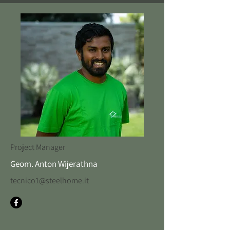
Project Manager
Geom. Anton Wijerathna
tecnico1@steelhome.it