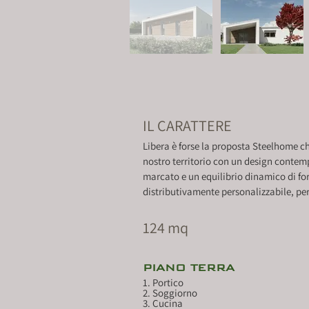
IL CARATTERE
Libera è forse la proposta Steelhome che
nostro territorio con un design contem
marcato e un equilibrio dinamico di for
distributivamente personalizzabile, per
124 mq
PIANO TERRA
1. Portico					mq. 8.76

2. Soggiorno					mq. 14.60

3. Cucina					mq. 19.11
