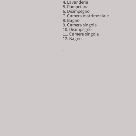
4. Lavanderia				mq. 38.71

5. Pompeiana				mq. 6.71

6. Disimpegno				mq. 15.09

7. Camera matrimoniale			mq. 8.18

8. Bagno					mq. 9.42

9. Camera singola				mq. 9.52

10. Disimpegno				mq. 4.08

11. Camera singola				mq. 14.60

.