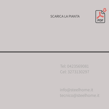
SCARICA LA PIANTA
Tel: 0423569081
Cel: 3273130297
info@steelhome.it
tecnico@steelhome.it